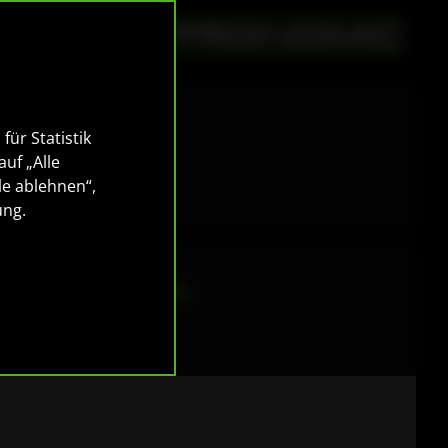
für Statistik
auf „Alle
le ablehnen“,
ung
.
layer mit USB & SD
sen!