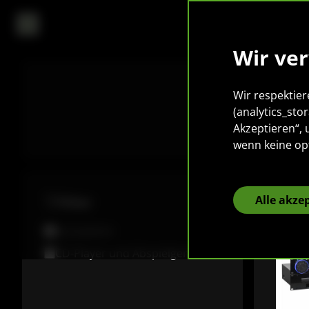
Wir ve
Wir respektier
(analytics_sto
Akzeptieren“,
wenn keine op
Alle akze
Filter
DJ-Zubehör
CD-Player und Abspielgeräte