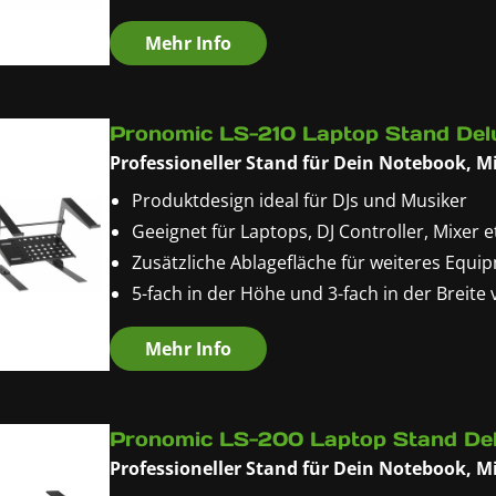
ID3-Tag Unterstützung (Titelanzeige)
Mehr Info
Rackfähiges 19"-Format
Pronomic LS-210 Laptop Stand Del
Professioneller Stand für Dein Notebook, Mi
Produktdesign ideal für DJs und Musiker
Geeignet für Laptops, DJ Controller, Mixer e
Zusätzliche Ablagefläche für weiteres Equi
5-fach in der Höhe und 3-fach in der Breite 
Inkl. Klammern zur Befestigung an Tischen,
Mehr Info
Sorgt für optimale Luftzirkulation unter d
Pronomic LS-200 Laptop Stand De
Professioneller Stand für Dein Notebook, Mi