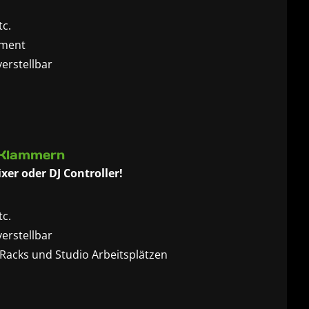
tc.
pment
verstellbar
em Notebook
 Klammern
xer oder DJ Controller!
tc.
verstellbar
 Racks und Studio Arbeitsplätzen
em Notebook