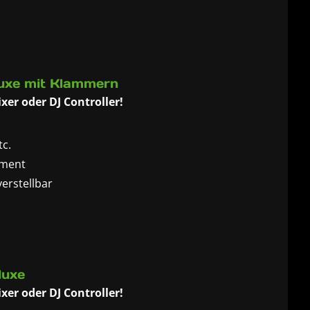
uxe mit Klammern
xer oder DJ Controller!
tc.
pment
verstellbar
 Racks und Studio Arbeitsplätzen
em Notebook
luxe
xer oder DJ Controller!