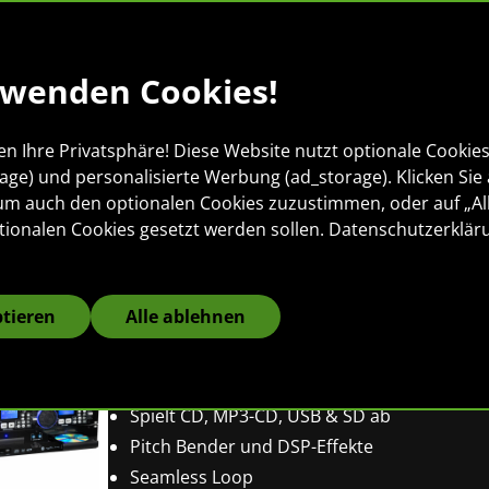
rwenden Cookies!
en Ihre Privatsphäre! Diese Website nutzt optionale Cookies 
DJ-Equipment
rage) und personalisierte Werbung (ad_storage). Klicken Sie 
 um auch den optionalen Cookies zuzustimmen, oder auf „Al
tionalen Cookies gesetzt werden sollen.
Datenschutzerklär
ptieren
Alle ablehnen
Pronomic CDJ-230 Doppel DJ CD P
Damit kannst Du es ganz schön krachen las
2-Kanal DJ Desk mit separatem Controller
Spielt CD, MP3-CD, USB & SD ab
Pitch Bender und DSP-Effekte
Seamless Loop