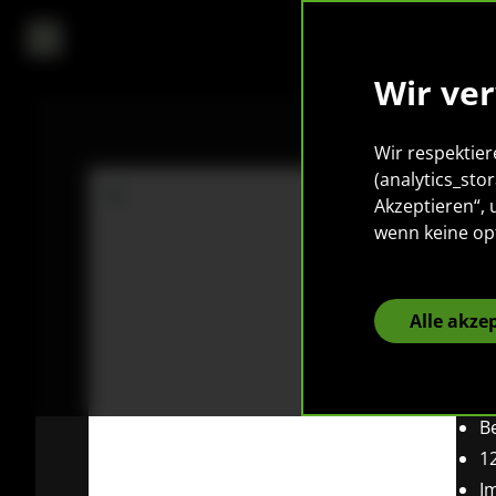
Wir ve
Wir respektier
(analytics_sto
Akzeptieren“,
P
wenn keine op
P
Alle akze
12
P
Be
1
I