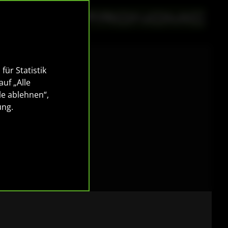
für Statistik
auf „Alle
le ablehnen“,
P 12"
ung
.
!