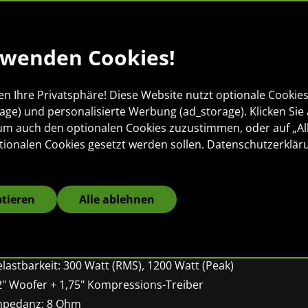
rwenden Cookies!
en Ihre Privatsphäre! Diese Website nutzt optionale Cookies 
rage) und personalisierte Werbung (ad_storage). Klicken Sie 
 um auch den optionalen Cookies zuzustimmen, oder auf „Al
ronomic C-212 M
tionalen Cookies gesetzt werden sollen.
Datenschutzerklär
assivbox
ptieren
Alle ablehnen
" Passivbox im Multifunktionsgehäuse
assive 2-Wege Box
lastbarkeit: 300 Watt (RMS), 1200 Watt (Peak)
2" Woofer + 1,75" Kompressions-Treiber
mpedanz: 8 Ohm