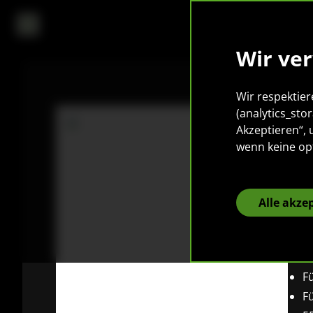
Wir ve
Wir respektier
(analytics_sto
Akzeptieren“,
P
wenn keine op
M
I
Alle akze
Ei
F
F