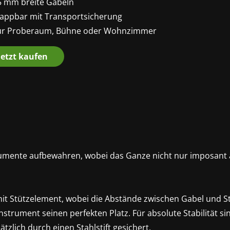
5 mm breite Gabeln
lappbar mit Transportsicherung
ür Proberaum, Bühne oder Wohnzimmer
Jetzt kaufen
rumente aufbewahren, wobei das Ganze nicht nur imposant a
mit Stützelement, wobei die Abstände zwischen Gabel und S
 Instrument seinen perfekten Platz. Für absolute Stabilität 
tzlich durch einen Stahlstift gesichert.