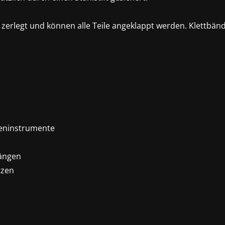
e zerlegt und können alle Teile angeklappt werden. Klettbä
teninstrumente
ängen
tzen