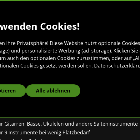
rwenden Cookies!
en Ihre Privatsphäre! Diese Website nutzt optionale Cookies 
rage) und personalisierte Werbung (ad_storage). Klicken Sie 
 um auch den optionalen Cookies zuzustimmen, oder auf „Al
ronomic GTT-00
tionalen Cookies gesetzt werden sollen.
Datenschutzerklär
ultigitarrenständ
nstrumente
ptieren
Alle ablehnen
n ganzer Baum voll Gitarren!
ür Gitarren, Bässe, Ukulelen und andere Saiteninstrumente
ür 9 Instrumente bei wenig Platzbedarf