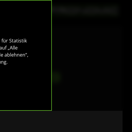
für Statistik
auf „Alle
le ablehnen“,
9
ung
.
er für 9