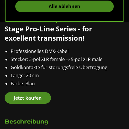
Pronomic Stage 3F5M-0.2
Alle ablehnen
DMX Adapter-Kabel 3-pol
female auf 5-pol male 20 cm
Stage Pro-Line Series - for
excellent transmission!
Professionelles DMX-Kabel
Stecker: 3-pol XLR female ⇒ 5-pol XLR male
Goldkontakte für störungsfreie Übertragung
Länge: 20 cm
Farbe: Blau
Jetzt kaufen
Beschreibung