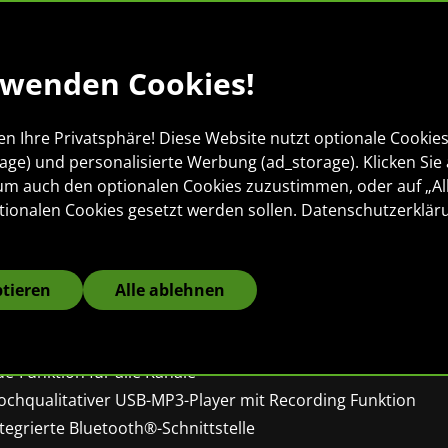
rwenden Cookies!
en Ihre Privatsphäre! Diese Website nutzt optionale Cookies 
rage) und personalisierte Werbung (ad_storage). Klicken Sie 
 um auch den optionalen Cookies zuzustimmen, oder auf „Al
ronomic DX-50 U
tionalen Cookies gesetzt werden sollen.
Datenschutzerklär
anal DJ-Mixer mi
ptieren
Alle ablehnen
-Mixer mit USB & Bluetooth Player!
-Kanal DJ-Mixer
e-Funktion für alle Kanäle
ochqualitativer USB-MP3-Player mit Recording Funktion
tegrierte Bluetooth®-Schnittstelle