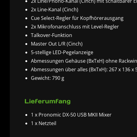
2x Line/Phono-Kanal (Cinch) mit schaltbarer 
2x Line-Kanal (Cinch)
Cue Select-Regler für Kopfhörerausgang
2x Mikrofonanschluss mit Level-Regler
Talkover-Funktion
Master Out L/R (Cinch)
5-stellige LED-Pegelanzeige
Abmessungen Gehäuse (BxTxH) ohne Rackwink
Abmessungen über alles (BxTxH): 267 x 136 x
Gewicht: 790 g
Lieferumfang
1 x Pronomic DX-50 USB MKII Mixer
1 x Netzteil