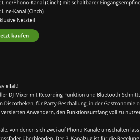
x Line/Phono-Kanal (Cinch) mit schaltbarer Eingangsempfind
 Line-Kanal (Cinch)
klusive Netzteil
Jetzt kaufen
ielfalt!
er DJ-Mixer mit Recording-Funktion und Bluetooth-Schnittste
n Discotheken, für Party-Beschallung, in der Gastronomie o
 versierten Anwendern, den Funktionsumfang voll zu nutze
näle, von denen sich zwei auf Phono-Kanäle umschalten lasse
ossfader überblenden. Der 3. Kanalzug ist für die Regelung