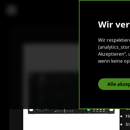
Wir ve
Wir respektier
(analytics_sto
Akzeptieren“,
P
wenn keine op
K
Alle akze
DJ
4
Cu
H
In