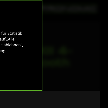
für Statistik
auf „Alle
le ablehnen“,
SB MKII 4-
ung
.
t Bluetooth