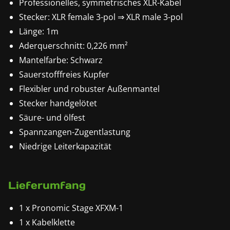
Professionelles, symmetrisches XLR-Kabel
Stecker: XLR female 3-pol ⇒ XLR male 3-pol
Länge: 1m
Aderquerschnitt: 0,226 mm²
Mantelfarbe: Schwarz
Sauerstofffreies Kupfer
Flexibler und robuster Außenmantel
Stecker handgelötet
Säure- und ölfest
Spannzangen-Zugentlastung
Niedrige Leiterkapazität
Lieferumfang
1 x Pronomic Stage XFXM-1
1 x Kabelklette